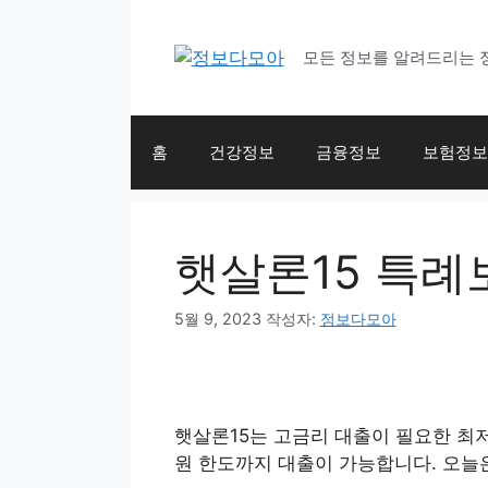
컨
텐
모든 정보를 알려드리는 
츠
로
건
너
홈
건강정보
금융정보
보험정보
뛰
기
햇살론15 특례보
5월 9, 2023
작성자:
정보다모아
햇살론15는 고금리 대출이 필요한 최저
원 한도까지 대출이 가능합니다. 오늘