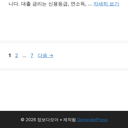
니다. 대출 금리는 신용등급, 연소득, …
자세히 보기
페
페
페
1
2
…
7
다음
→
이
이
이
지
지
지
© 2026 정보다모아
• 제작됨
GeneratePress