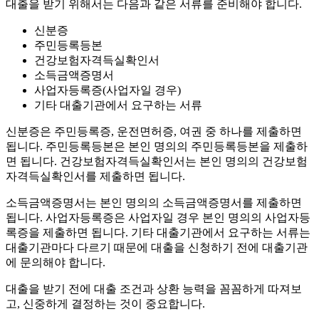
대출을 받기 위해서는 다음과 같은 서류를 준비해야 합니다.
신분증
주민등록등본
건강보험자격득실확인서
소득금액증명서
사업자등록증(사업자일 경우)
기타 대출기관에서 요구하는 서류
신분증은 주민등록증, 운전면허증, 여권 중 하나를 제출하면
됩니다. 주민등록등본은 본인 명의의 주민등록등본을 제출하
면 됩니다. 건강보험자격득실확인서는 본인 명의의 건강보험
자격득실확인서를 제출하면 됩니다.
소득금액증명서는 본인 명의의 소득금액증명서를 제출하면
됩니다. 사업자등록증은 사업자일 경우 본인 명의의 사업자등
록증을 제출하면 됩니다. 기타 대출기관에서 요구하는 서류는
대출기관마다 다르기 때문에 대출을 신청하기 전에 대출기관
에 문의해야 합니다.
대출을 받기 전에 대출 조건과 상환 능력을 꼼꼼하게 따져보
고, 신중하게 결정하는 것이 중요합니다.