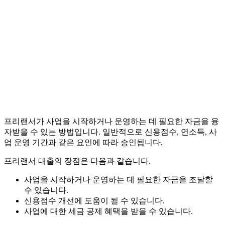
프리랜서가 사업을 시작하거나 운영하는 데 필요한 자금을 융
자받을 수 있는 방법입니다. 일반적으로 신용점수, 연소득, 사
업 운영 기간과 같은 요인에 따라 승인됩니다.
프리랜서 대출의 장점은 다음과 같습니다.
사업을 시작하거나 운영하는 데 필요한 자금을 조달할
수 있습니다.
신용점수 개선에 도움이 될 수 있습니다.
사업에 대한 세금 공제 혜택을 받을 수 있습니다.