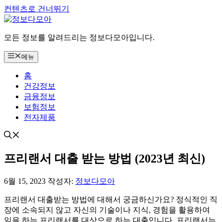
컨텐츠로 건너뛰기
모든 정보를 알려드리는 정보다모아입니다.
메뉴
홈
건강정보
금융정보
보험정보
전자제품
프리랜서 대출 받는 방법 (2023년 최신)
6월 15, 2023
작성자:
정보다모아
프리랜서 대출받는 방법에 대해서 궁금하신가요? 정식적인 직
장에 소속되지 않고 자신의 기술이나 지식, 경험을 활용하여
일을 하는 프리랜서를 대상으로 하는 대출입니다. 프리랜서는