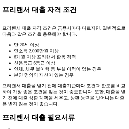
프리랜서 대출 자격 조건
프리랜서 대출 자격 조건은 금융사마다 다르지만, 일반적으로
다음과 같은 조건을 충족해야 합니다.
만 20세 이상
연소득 2,000만원 이상
6개월 이상 프리랜서 활동 경력
신용등급 6등급 이상
연체, 채무 불이행 등 부실 이력이 없는 경우
본인 명의의 재산이 있는 경우
프리랜서 대출을 받기 전에 대출기관마다 조건과 한도를 비교
하여 가장 좋은 조건을 찾는 것이 중요합니다. 또한, 대출을 받
기 전에 대출 상환 계획을 세우고, 상환 능력을 벗어나는 대출
은 받지 않는 것이 좋습니다.
프리랜서 대출 필요서류