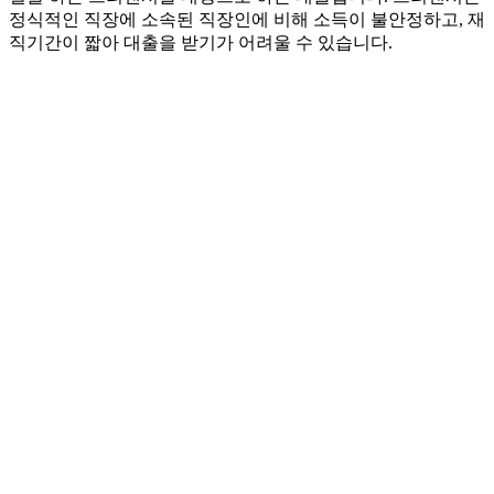
정식적인 직장에 소속된 직장인에 비해 소득이 불안정하고, 재
직기간이 짧아 대출을 받기가 어려울 수 있습니다.