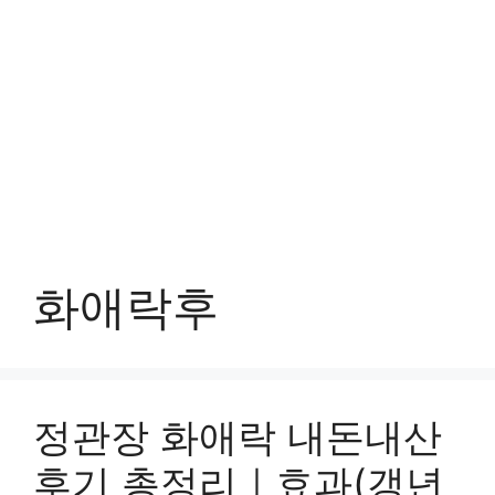
화애락후
정관장 화애락 내돈내산
후기 총정리｜효과(갱년