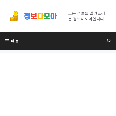
컨
텐
모든 정보를 알려드리
츠
는 정보다모아입니다.
로
건
너
메뉴
뛰
기