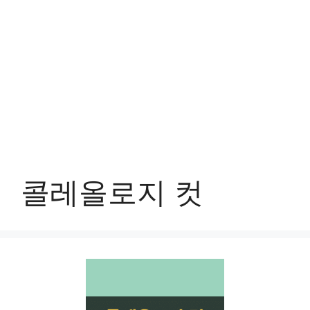
콜레올로지 컷