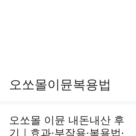
오쏘몰이뮨복용법
오쏘몰 이뮨 내돈내산 후
기｜효과·부작용·복용법·