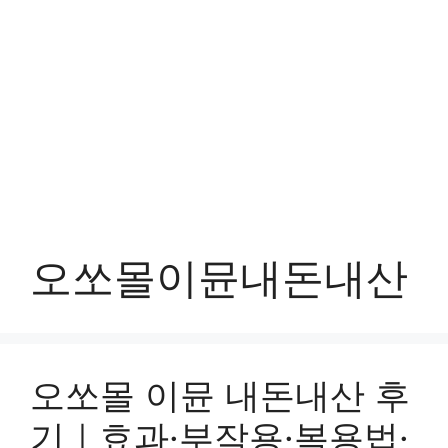
오쏘몰이뮨내돈내산
오쏘몰 이뮨 내돈내산 후
기｜효과·부작용·복용법·