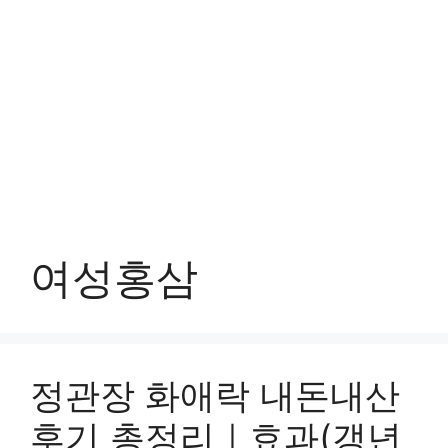
여성홍삼
정관장 화애락 내돈내산
후기 총정리｜효과(갱년