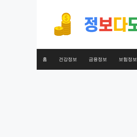
컨
텐
츠
로
건
너
뛰
기
홈
건강정보
금융정보
보험정보