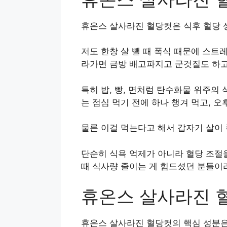
휴온스 살사라진 혈당컷은 식후 혈당 
저도 한창 살 뺄 때 폭식 때문에 스트
라가면 금방 배고파지고 군것질도 하고
특히 밥, 빵, 면처럼 탄수화물 위주의
는 점심 먹기 전에 하나 챙겨 먹고, 오
물론 이걸 먹는다고 해서 갑자기 살이 
단순히 식욕 억제가 아니라 혈당 조절
때 식사량 줄이는 게 힘드셨던 분들이라
휴온스 살사라진 
휴온스 살사라진 혈당컷의 핵심 성분은