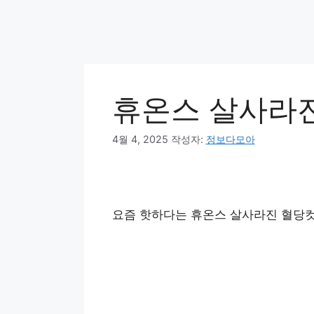
휴온스 살사라진
4월 4, 2025
작성자:
정보다모아
요즘 핫하다는 휴온스 살사라진 혈당컷