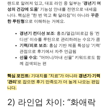
랜드로 알려져 있고, 대표 라인 중 일부는
‘갱년기 여
성의 건강에 도움’
기능성 안내를 전면으로 내세웁
니다. 핵심은 “한 번 먹고 확 달라짐”이 아니라
꾸준
한 루틴형
으로 이해하는 거예요.
갱년기 컨디션 보조
: 홍조/열감/피로감 등 ‘컨
디션’ 이슈를 루틴으로 관리하려는 수요가 큼
기력/피로 보조
: 홍삼 기반 제품 특성상 ‘기력’
관점으로 후기에서 자주 언급됨
선물 수요
: “어머니/아내 선물” 키워드로도 함
께 검색되는 편
핵심 포인트:
기대치를 “치료”가 아니라
갱년기·기력
‘관리’
로 잡으면 후기 만족도가 더 높게 나오는 편입
니다.
2) 라인업 차이: “화애락