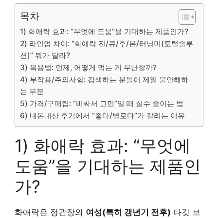
목차
1) 화애락 효과: “무엇에 도움”을 기대하는 제품인가?
2) 라인업 차이: “화애락 진/큐/후/본/터닝미(토털솔루
션)” 뭐가 달라?
3) 복용법: 언제, 어떻게 먹는 게 무난할까?
4) 부작용/주의사항: 검색하는 분들이 제일 불안해하
는 부분
5) 가격/구매팁: “비싸서 고민”일 때 실수 줄이는 법
6) 내돈내산 후기에서 “좋다/별로다”가 갈리는 이유
1) 화애락 효과: “무엇에
도움”을 기대하는 제품인
가?
화애락은 정관장의
여성(특히 갱년기 전후)
타깃 브