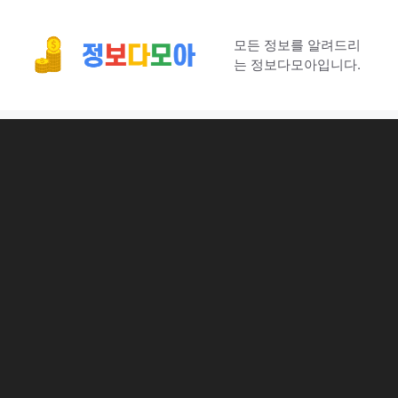
컨
텐
모든 정보를 알려드리
츠
는 정보다모아입니다.
로
건
너
뛰
기