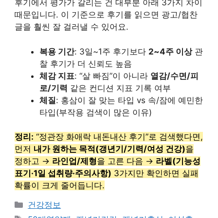
후기에서 평가가 갈리는 건 대부분 아래 3가지 차이
때문입니다. 이 기준으로 후기를 읽으면 광고/협찬
글을 훨씬 잘 걸러낼 수 있어요.
복용 기간
: 3일~1주 후기보다
2~4주 이상
관
찰 후기가 더 신뢰도 높음
체감 지표
: “살 빠짐”이 아니라
열감/수면/피
로/기력
같은 컨디션 지표 기록 여부
체질
: 홍삼이 잘 맞는 타입 vs 속/잠에 예민한
타입(부작용 검색이 많은 이유)
정리:
“정관장 화애락 내돈내산 후기”로 검색했다면,
먼저
내가 원하는 목적(갱년기/기력/여성 건강)
을
정하고 →
라인업/제형
을 고른 다음 →
라벨(기능성
표기·1일 섭취량·주의사항)
3가지만 확인하면 실패
확률이 크게 줄어듭니다.
카
건강정보
테
태