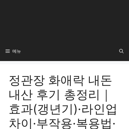
메뉴
정관장 화애락 내돈
내산 후기 총정리｜
효과(갱년기)·라인업
차이·부작용·복용법·