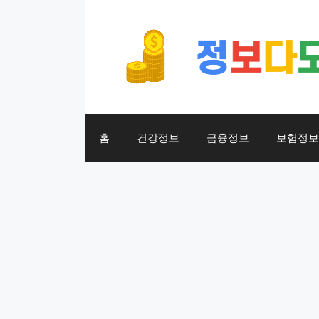
컨
텐
츠
로
건
너
뛰
기
홈
건강정보
금융정보
보험정보