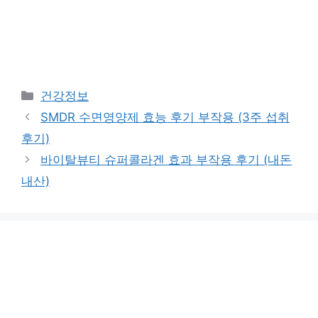
카
건강정보
테
SMDR 수면영양제 효능 후기 부작용 (3주 섭취
고
후기)
리
바이탈뷰티 슈퍼콜라겐 효과 부작용 후기 (내돈
내산)