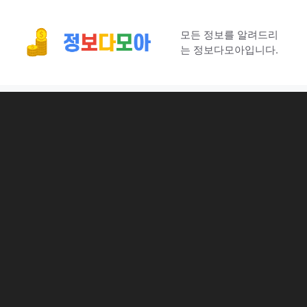
컨
텐
모든 정보를 알려드리
츠
는 정보다모아입니다.
로
건
너
뛰
기