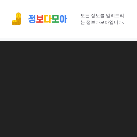
컨
텐
모든 정보를 알려드리
츠
는 정보다모아입니다.
로
건
너
뛰
기