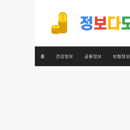
컨
텐
츠
로
건
너
뛰
기
홈
건강정보
금융정보
보험정보