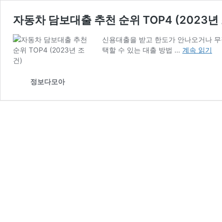
자동차 담보대출 추천 순위 TOP4 (2023년
신용대출을 받고 한도가 안나오거나 무
자
택할 수 있는 대출 방법 …
계속 읽기
동
차
담
정보다모아
보
대
출
추
천
순
위
TOP4
(2023
년
조
건)