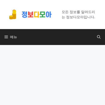
컨
텐
모든 정보를 알려드리
츠
는 정보다모아입니다.
로
건
너
메뉴
뛰
기