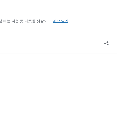
뉴
심 때는 더운 듯 따뜻한 햇살도 …
계속 읽기
트
리
원
시
서
스
원
다
이
어
트
효
과
후
기
(3
주